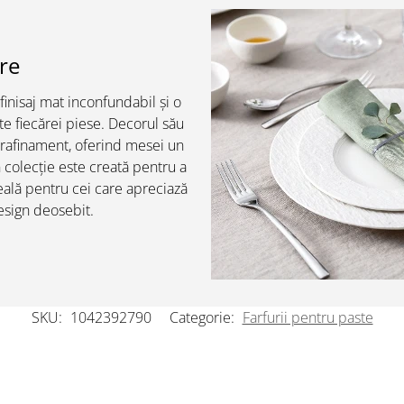
re
finisaj mat inconfundabil și o
te fiecărei piese. Decorul său
i rafinament, oferind mesei un
n colecție este creată pentru a
eală pentru cei care apreciază
design deosebit.
SKU:
1042392790
Categorie:
Farfurii pentru paste