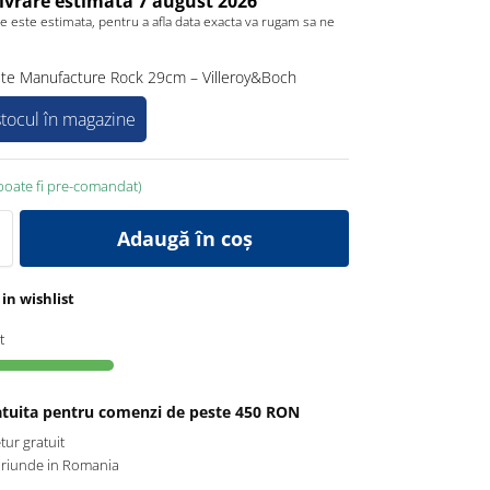
livrare estimată 7 august 2026
re este estimata, pentru a afla data exacta va rugam sa ne
aste Manufacture Rock 29cm – Villeroy&Boch
 stocul în magazine
(poate fi pre-comandat)
Adaugă în coș
in wishlist
t
ratuita pentru comenzi de peste 450 RON
etur gratuit
oriunde in Romania