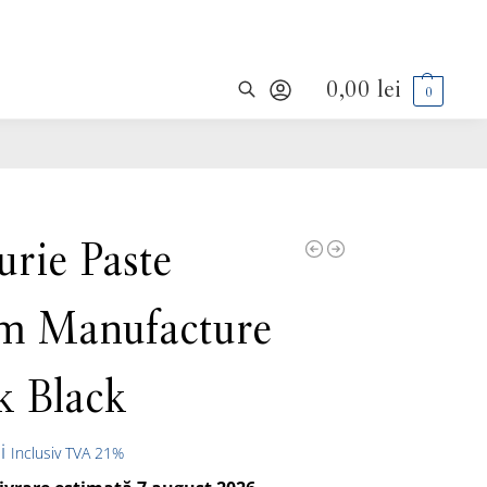
0,00
lei
0
Caută
urie Paste
m Manufacture
k Black
i
Inclusiv TVA 21%