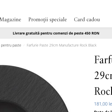
Magazine
Promoții speciale
Card cadou
Livrare gratuită pentru comenzi de peste 450 RON
ii pentru paste
Farfurie Paste 29cm Manufacture Rock Black
/
Farf
29c
Roc
181,00
le