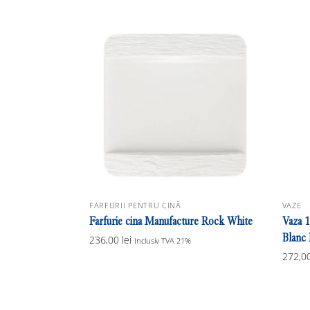
FARFURII PENTRU CINĂ
VAZE
Farfurie cina Manufacture Rock White
Vaza 
Blanc 
236,00
lei
Inclusiv TVA 21%
272,0