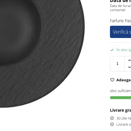
Data de 
Data de livra
contactati
Farfurie P
Verifică
În stoc 
Adauga 
stoc suficien
Livrare g
30 zile r
Livrare 