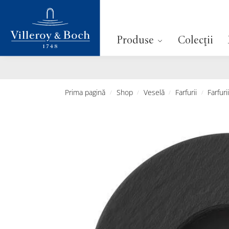
Cautare
Produse
Colecții
Prima pagină
Shop
Veselă
Farfurii
Farfur
/
/
/
/