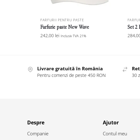
FARFURII PENTRU PASTE
FARFUR
Farfurie paste New Wave
Set 2 
242,00
lei
284,0
Inclusiv TVA 21%
Livrare gratuită în România
Ret
Pentru comenzi de peste 450 RON
30 z
Despre
Ajutor
Companie
Contul meu