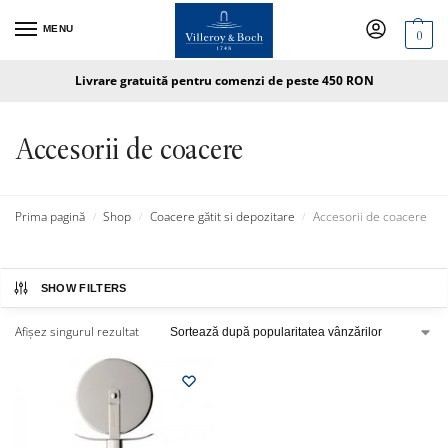
MENU
0
Livrare gratuită pentru comenzi de peste 450 RON
Accesorii de coacere
Prima pagină
Shop
Coacere gătit si depozitare
Accesorii de coacere
/
/
/
SHOW FILTERS
Afișez singurul rezultat