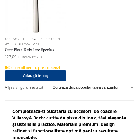
ACCESORII DE COACERE
,
COACERE
GĂTIT SI DEPOZITARE
Cutit Pizza Daily Line Specials
127,00
lei
Inclusiv TVA 21%
Disponibil pentru pre-comenzi
Adaugă în coș
Afișez singurul rezultat
Completează-ți bucătăria cu accesorii de coacere
Villeroy & Boch: cuțite de pizza din inox, tăvi elegante
și ustensile practice. Materiale premium, design
rafinat și funcționalitate optimă pentru rezultate
impecabile.