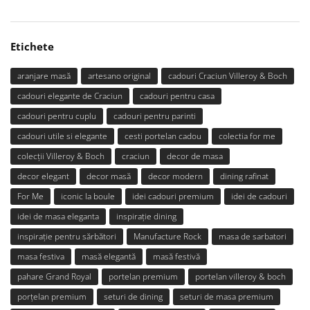
Etichete
aranjare masă
artesano original
cadouri Craciun Villeroy & Boch
cadouri elegante de Craciun
cadouri pentru casa
cadouri pentru cuplu
cadouri pentru parinti
cadouri utile si elegante
cesti portelan cadou
colectia for me
colecții Villeroy & Boch
craciun
decor de masa
decor elegant
decor masă
decor modern
dining rafinat
For Me
iconic la boule
idei cadouri premium
idei de cadouri
idei de masa eleganta
inspirație dining
inspirație pentru sărbători
Manufacture Rock
masa de sarbatori
masa festiva
masă elegantă
masă festivă
pahare Grand Royal
portelan premium
portelan villeroy & boch
porțelan premium
seturi de dining
seturi de masa premium