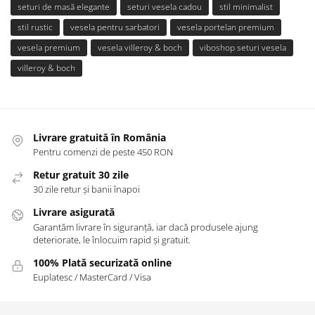
seturi de masă elegante
seturi vesela cadou
stil minimalist
stil rustic
vesela pentru sarbatori
vesela portelan premium
vesela premium
vesela villeroy & boch
viboshop seturi vesela
villeroy & boch
Livrare gratuită în România
Pentru comenzi de peste 450 RON
Retur gratuit 30 zile
30 zile retur și banii înapoi
Livrare asigurată
Garantăm livrare în siguranță, iar dacă produsele ajung
deteriorate, le înlocuim rapid și gratuit.
100% Plată securizată online
Euplatesc / MasterCard / Visa