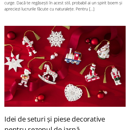
curge. Dacă te regăsești în acest stil, probabil ai un spirit boem și
apreciezi lucrurile făcute cu naturalețe. Pentru […]
Idei de seturi și piese decorative
pentru sezonul de iarnă