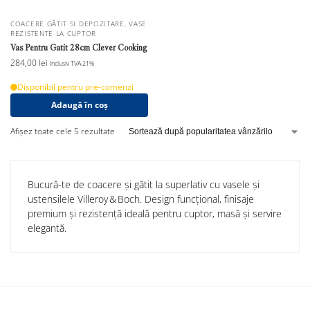
COACERE GĂTIT SI DEPOZITARE
,
VASE
REZISTENTE LA CUPTOR
Vas Pentru Gatit 28cm Clever Cooking
284,00
lei
Inclusiv TVA 21%
Disponibil pentru pre-comenzi
Adaugă în coș
Afișez toate cele 5 rezultate
Bucură-te de coacere și gătit la superlativ cu vasele și
ustensilele Villeroy & Boch. Design funcțional, finisaje
premium și rezistență ideală pentru cuptor, masă și servire
elegantă.