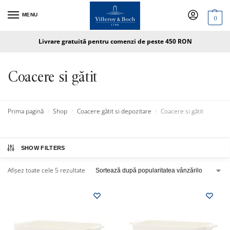
MENU
0
Livrare gratuită pentru comenzi de peste 450 RON
Coacere si gătit
Prima pagină
Shop
Coacere gătit si depozitare
Coacere si gătit
/
/
/
SHOW FILTERS
Afișez toate cele 5 rezultate