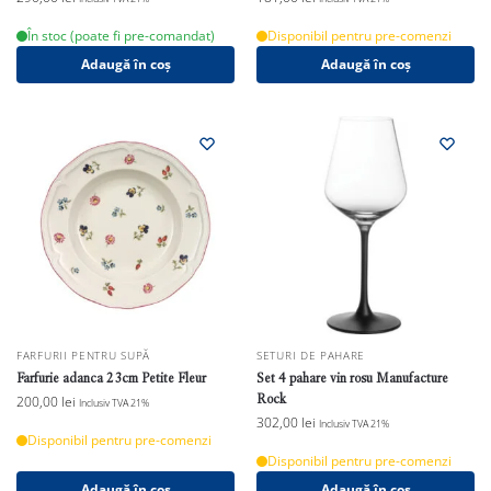
În stoc (poate fi pre-comandat)
Disponibil pentru pre-comenzi
Adaugă în coș
Adaugă în coș
FARFURII PENTRU SUPĂ
SETURI DE PAHARE
Farfurie adanca 23cm Petite Fleur
Set 4 pahare vin rosu Manufacture
Rock
200,00
lei
Inclusiv TVA 21%
302,00
lei
Inclusiv TVA 21%
Disponibil pentru pre-comenzi
Disponibil pentru pre-comenzi
Adaugă în coș
Adaugă în coș