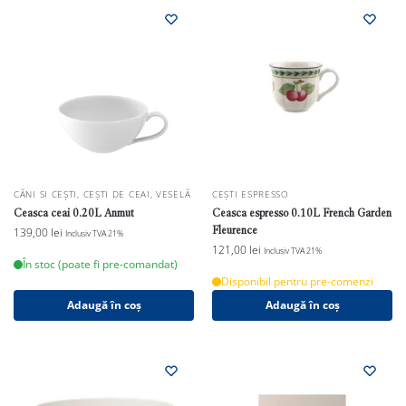
CĂNI SI CEȘTI
,
CEȘTI DE CEAI
,
VESELĂ
CEȘTI ESPRESSO
Ceasca ceai 0.20L Anmut
Ceasca espresso 0.10L French Garden
Fleurence
139,00
lei
Inclusiv TVA 21%
121,00
lei
Inclusiv TVA 21%
În stoc (poate fi pre-comandat)
Disponibil pentru pre-comenzi
Adaugă în coș
Adaugă în coș