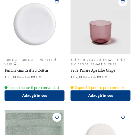
FARFURII
,
FARFURII PENTRU CINĂ
,
APĂ / SUC / CARBOGAZOASE
,
APĂ /
VESELĂ
SUC / SODĂ
,
PAHARE SI CUPE
Farfurie cina Crafted Cotton
Set 2 Pahare Apa Like Grape
151,00
lei
115,00
lei
Inclusiv TVA 21%
Inclusiv TVA 21%
În stoc (poate fi pre-comandat)
Disponibil pentru pre-comenzi
Adaugă în coș
Adaugă în coș