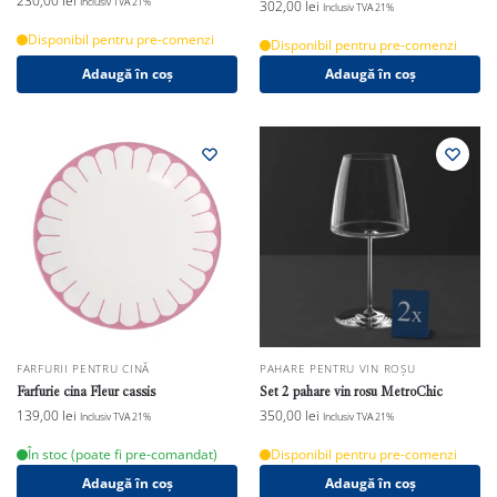
230,00
lei
Inclusiv TVA 21%
302,00
lei
Inclusiv TVA 21%
Disponibil pentru pre-comenzi
Disponibil pentru pre-comenzi
Adaugă în coș
Adaugă în coș
FARFURII PENTRU CINĂ
PAHARE PENTRU VIN ROȘU
Farfurie cina Fleur cassis
Set 2 pahare vin rosu MetroChic
139,00
lei
350,00
lei
Inclusiv TVA 21%
Inclusiv TVA 21%
În stoc (poate fi pre-comandat)
Disponibil pentru pre-comenzi
Adaugă în coș
Adaugă în coș