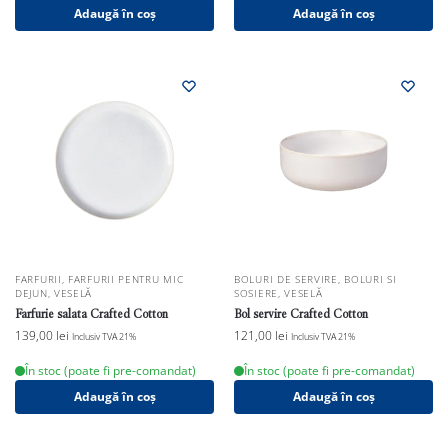
Adaugă în coș
Adaugă în coș
FARFURII
,
FARFURII PENTRU MIC
BOLURI DE SERVIRE
,
BOLURI SI
DEJUN
,
VESELĂ
SOSIERE
,
VESELĂ
Farfurie salata Crafted Cotton
Bol servire Crafted Cotton
139,00
lei
121,00
lei
Inclusiv TVA 21%
Inclusiv TVA 21%
În stoc (poate fi pre-comandat)
În stoc (poate fi pre-comandat)
Adaugă în coș
Adaugă în coș