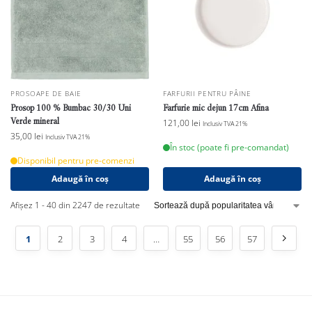
PROSOAPE DE BAIE
FARFURII PENTRU PÂINE
Prosop 100 % Bumbac 30/30 Uni
Farfurie mic dejun 17cm Afina
Verde mineral
121,00
lei
Inclusiv TVA 21%
35,00
lei
Inclusiv TVA 21%
În stoc (poate fi pre-comandat)
Disponibil pentru pre-comenzi
Adaugă în coș
Adaugă în coș
Afișez 1 - 40 din 2247 de rezultate
1
2
3
4
…
55
56
57