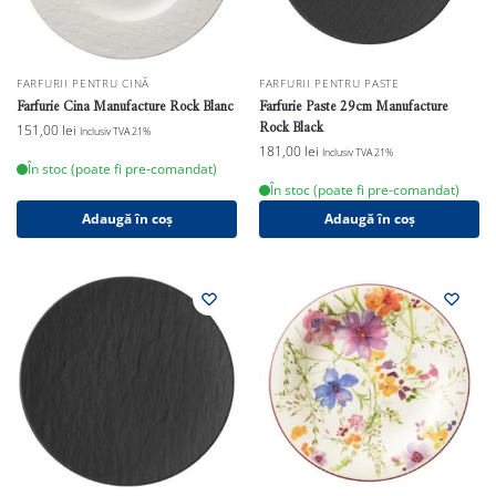
FARFURII PENTRU CINĂ
FARFURII PENTRU PASTE
Farfurie Cina Manufacture Rock Blanc
Farfurie Paste 29cm Manufacture
Rock Black
151,00
lei
Inclusiv TVA 21%
181,00
lei
Inclusiv TVA 21%
În stoc (poate fi pre-comandat)
În stoc (poate fi pre-comandat)
Adaugă în coș
Adaugă în coș