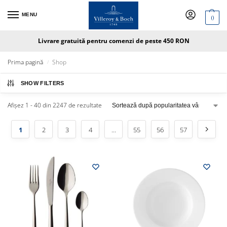
MENU
0
Livrare gratuită pentru comenzi de peste 450 RON
Prima pagină
Shop
/
SHOW FILTERS
Afișez 1 - 40 din 2247 de rezultate
1
2
3
4
…
55
56
57