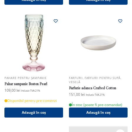
PAHARE PENTRU ȘAMPANIE
FARFURII
,
FARFURII PENTRU SUPĂ
,
VESELĂ
Pahar sampanie Boston Pearl
Farfurie adanca Crafted Cotton
109,00
lei
Inclusiv TVA 21%
151,00
lei
Inclusiv TVA 21%
Disponibil pentru pre-comenzi
În stoc (poate fi pre-comandat)
Adaugă în coș
Adaugă în coș