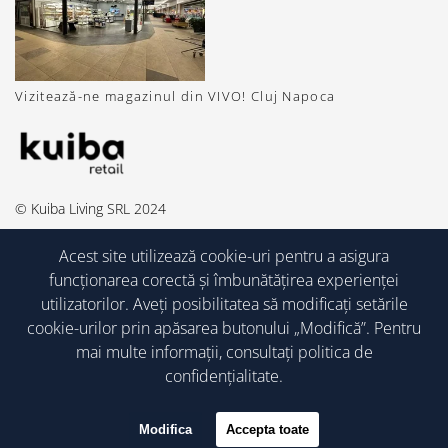
Vizitează-ne magazinul din VIVO! Cluj Napoca
© Kuiba Living SRL 2024
Acest site utilizează cookie-uri pentru a asigura
funcționarea corectă și îmbunătățirea experienței
utilizatorilor. Aveți posibilitatea să modificați setările
cookie-urilor prin apăsarea butonului „Modifică”. Pentru
mai multe informații, consultați
politica de
confidențialitate.
Modifica
Accepta toate