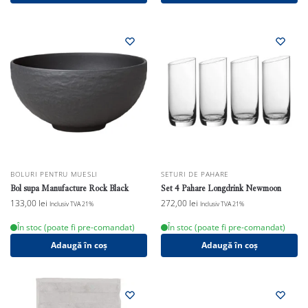
BOLURI PENTRU MUESLI
SETURI DE PAHARE
Bol supa Manufacture Rock Black
Set 4 Pahare Longdrink Newmoon
133,00
lei
272,00
lei
Inclusiv TVA 21%
Inclusiv TVA 21%
În stoc (poate fi pre-comandat)
În stoc (poate fi pre-comandat)
Adaugă în coș
Adaugă în coș