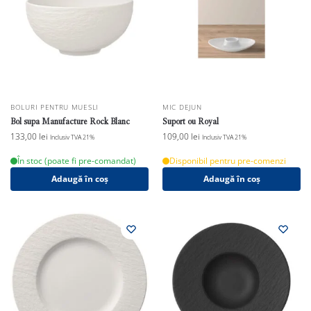
BOLURI PENTRU MUESLI
MIC DEJUN
Bol supa Manufacture Rock Blanc
Suport ou Royal
133,00
lei
109,00
lei
Inclusiv TVA 21%
Inclusiv TVA 21%
În stoc (poate fi pre-comandat)
Disponibil pentru pre-comenzi
Adaugă în coș
Adaugă în coș