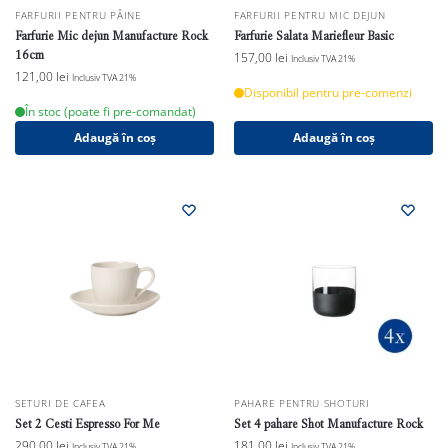
FARFURII PENTRU PÂINE
FARFURII PENTRU MIC DEJUN
Farfurie Mic dejun Manufacture Rock
Farfurie Salata Mariefleur Basic
16cm
157,00
lei
Inclusiv TVA 21%
121,00
lei
Inclusiv TVA 21%
Disponibil pentru pre-comenzi
În stoc (poate fi pre-comandat)
Adaugă în coș
Adaugă în coș
SETURI DE CAFEA
PAHARE PENTRU SHOTURI
Set 2 Cesti Espresso For Me
Set 4 pahare Shot Manufacture Rock
290,00
lei
181,00
lei
Inclusiv TVA 21%
Inclusiv TVA 21%