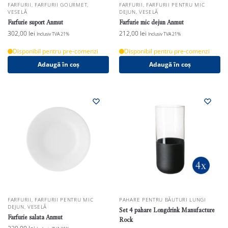
FARFURII
,
FARFURII GOURMET
,
FARFURII
,
FARFURII PENTRU MIC
VESELĂ
DEJUN
,
VESELĂ
Farfurie suport Anmut
Farfurie mic dejun Anmut
302,00
lei
212,00
lei
Inclusiv TVA 21%
Inclusiv TVA 21%
Disponibil pentru pre-comenzi
Disponibil pentru pre-comenzi
Adaugă în coș
Adaugă în coș
FARFURII
,
FARFURII PENTRU MIC
PAHARE PENTRU BĂUTURI LUNGI
DEJUN
,
VESELĂ
Set 4 pahare Longdrink Manufacture
Farfurie salata Anmut
Rock