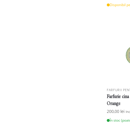
Disponibil p
FARFURII PEN
Farfurie cin
Orange
200,00
lei
In
În stoc (poa