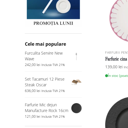
Cele mai populare
FARFURII PEN
Furculita Servire New
Farfurie cina
Wave
242,00
lei
Inclusiv TVA 21%
139,00
lei
In
În stoc (poa
Set Tacamuri 12 Piese
Steak Oscar
636,00
lei
Inclusiv TVA 21%
Farfurie Mic dejun
Manufacture Rock 16cm
121,00
lei
Inclusiv TVA 21%