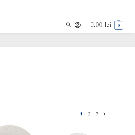
0,00
lei
0
Caută
1
2
3