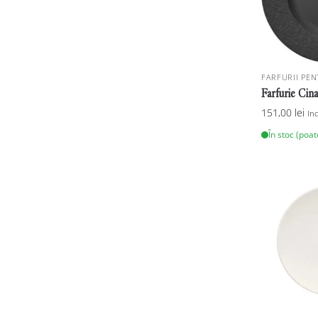
FARFURII PEN
Farfurie Cin
151,00
lei
In
În stoc (poa