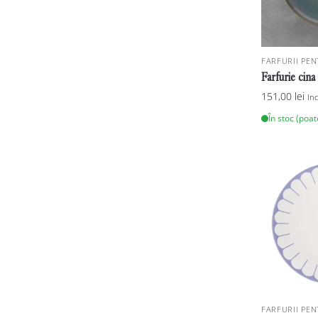
FARFURII PEN
Farfurie cin
151,00
lei
In
În stoc (poa
FARFURII PEN