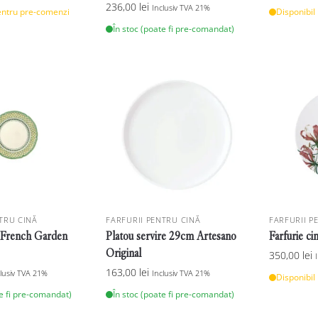
236,00
lei
Inclusiv TVA 21%
entru pre-comenzi
Disponibil
În stoc (poate fi pre-comandat)
TRU CINĂ
FARFURII PENTRU CINĂ
FARFURII P
a French Garden
Platou servire 29cm Artesano
Farfurie ci
Original
350,00
lei
163,00
lei
clusiv TVA 21%
Inclusiv TVA 21%
Disponibil
te fi pre-comandat)
În stoc (poate fi pre-comandat)