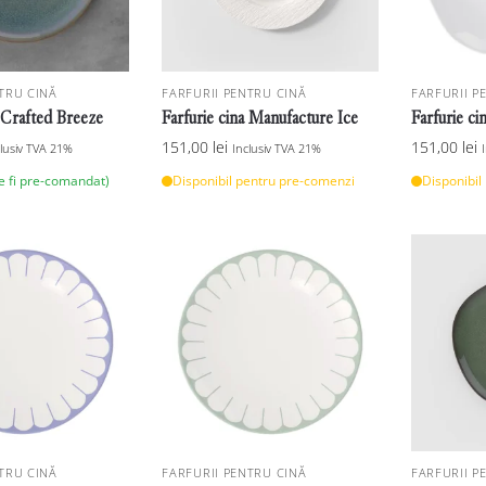
TRU CINĂ
FARFURII PENTRU CINĂ
FARFURII P
a Crafted Breeze
Farfurie cina Manufacture Ice
Farfurie 
151,00
lei
151,00
lei
clusiv TVA 21%
Inclusiv TVA 21%
te fi pre-comandat)
Disponibil pentru pre-comenzi
Disponibil
TRU CINĂ
FARFURII PENTRU CINĂ
FARFURII P