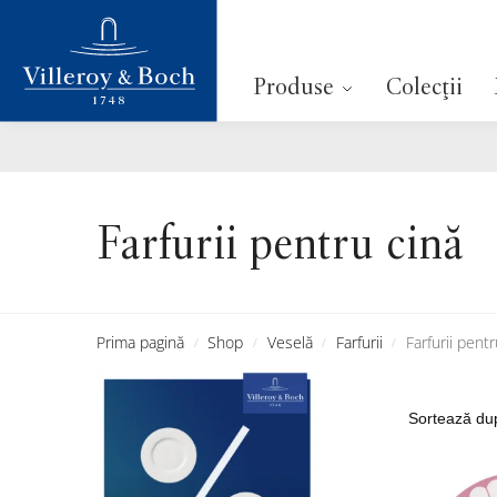
Cautare
Produse
Colecții
Farfurii pentru cină
Prima pagină
Shop
Veselă
Farfurii
Farfurii pentr
/
/
/
/