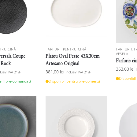
TRU CINĂ
FARFURII PENTRU CINĂ
FARFURII
,
F
VESELĂ
versala Coupe
Platou Oval Peste 43X30cm
Farfurie c
 Rock
Artesano Original
363,00
lei
381,00
lei
clusiv TVA 21%
Inclusiv TVA 21%
Disponibil
te fi pre-comandat)
Disponibil pentru pre-comenzi