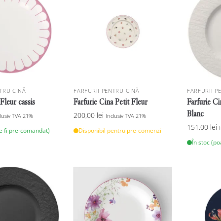
TRU CINĂ
FARFURII PENTRU CINĂ
FARFURII P
 Fleur cassis
Farfurie Cina Petit Fleur
Farfurie C
Blanc
200,00
lei
clusiv TVA 21%
Inclusiv TVA 21%
151,00
lei
te fi pre-comandat)
Disponibil pentru pre-comenzi
În stoc (p