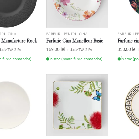
TRU CINĂ
FARFURII PENTRU CINĂ
FARFURII P
a Manufacture Rock
Farfurie Cina Mariefleur Basic
Farfurie ci
169,00
lei
350,00
lei
clusiv TVA 21%
Inclusiv TVA 21%
te fi pre-comandat)
În stoc (poate fi pre-comandat)
În stoc (p