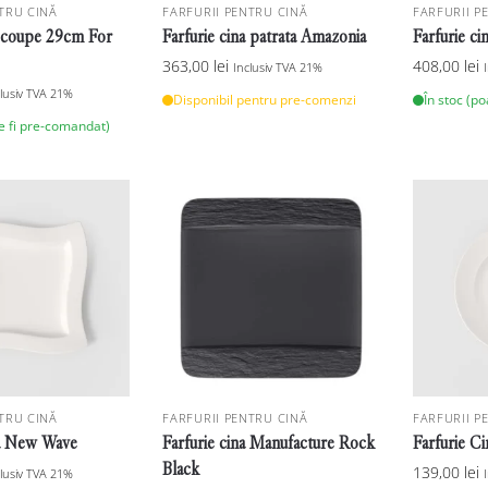
TRU CINĂ
FARFURII PENTRU CINĂ
FARFURII P
a coupe 29cm For
Farfurie cina patrata Amazonia
Farfurie c
363,00
lei
408,00
lei
Inclusiv TVA 21%
clusiv TVA 21%
Disponibil pentru pre-comenzi
În stoc (p
te fi pre-comandat)
TRU CINĂ
FARFURII PENTRU CINĂ
FARFURII P
na New Wave
Farfurie cina Manufacture Rock
Farfurie C
Black
139,00
lei
clusiv TVA 21%