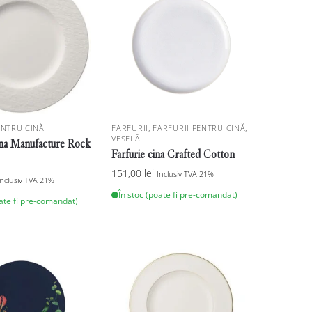
ENTRU CINĂ
FARFURII
,
FARFURII PENTRU CINĂ
,
VESELĂ
ina Manufacture Rock
Farfurie cina Crafted Cotton
151,00
lei
Inclusiv TVA 21%
Inclusiv TVA 21%
În stoc (poate fi pre-comandat)
oate fi pre-comandat)