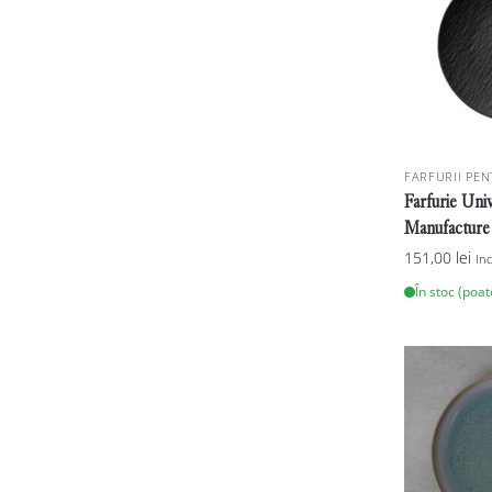
FARFURII PEN
Farfurie Uni
Manufacture
151,00
lei
In
În stoc (poa