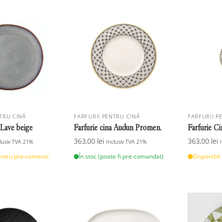
TRU CINĂ
FARFURII PENTRU CINĂ
FARFURII P
 Lave beige
Farfurie cina Audun Promen.
Farfurie C
363,00
lei
363,00
lei
clusiv TVA 21%
Inclusiv TVA 21%
entru pre-comenzi
În stoc (poate fi pre-comandat)
Disponibil