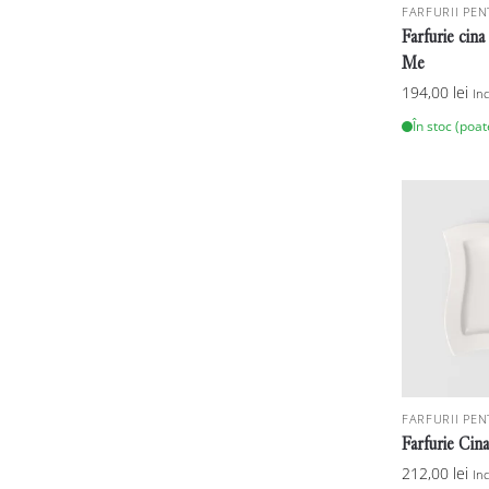
FARFURII PEN
Farfurie cin
Me
194,00
lei
In
În stoc (poa
FARFURII PEN
Farfurie Ci
212,00
lei
In