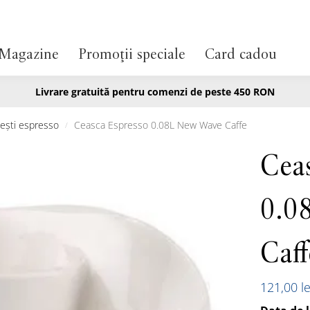
Magazine
Promoții speciale
Card cadou
Livrare gratuită pentru comenzi de peste 450 RON
ești espresso
Ceasca Espresso 0.08L New Wave Caffe
/
Cea
0.0
Caff
121,00
le