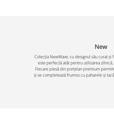
New
Colecția NewWave, cu designul său curat și f
este perfectă atât pentru utilizarea zilnică,
Fiecare piesă din porțelan premium permite
și se completează frumos cu paharele și t