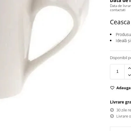
Data de 
Data de livra
contactati
Ceasca
Produsul
Ideală ș
Disponibil 
Adauga 
Livrare g
30 zile r
Livrare 