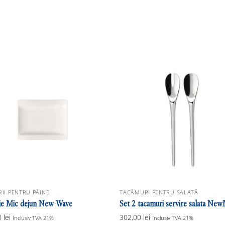
II PENTRU PÂINE
TACÂMURI PENTRU SALATĂ
rie Mic dejun New Wave
Set 2 tacamuri servire salata N
0
lei
302,00
lei
Inclusiv TVA 21%
Inclusiv TVA 21%