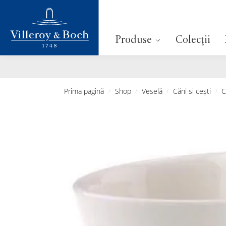
Cautare
Produse
Colecții
Prima pagină
Shop
Veselă
Căni si cești
C
/
/
/
/