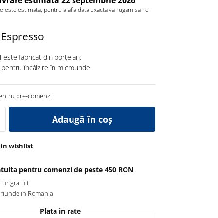
livrare estimată 22 septembrie 2026
re este estimata, pentru a afla data exacta va rugam sa ne
 Espresso
 este fabricat din porțelan;
i pentru încălzire în microunde.
pentru pre-comenzi
Adaugă în coș
in wishlist
ratuita pentru comenzi de peste 450 RON
etur gratuit
oriunde in Romania
Plata in rate