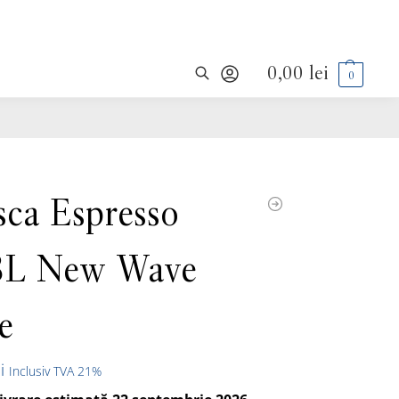
0,00
lei
0
Caută
sca Espresso
8L New Wave
e
i
Inclusiv TVA 21%