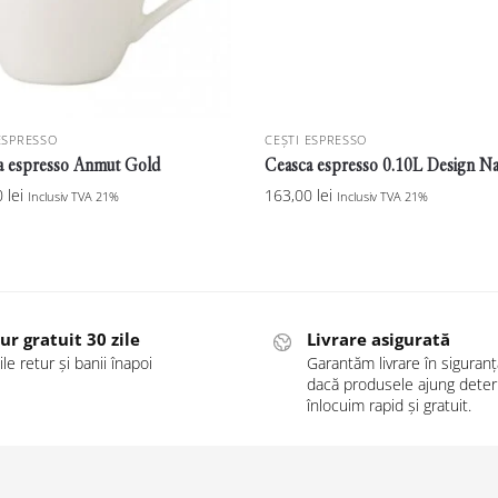
ESPRESSO
CEȘTI ESPRESSO
a espresso Anmut Gold
Ceasca espresso 0.10L Design Na
0
lei
163,00
lei
Inclusiv TVA 21%
Inclusiv TVA 21%
ur gratuit 30 zile
Livrare asigurată
ile retur și banii înapoi
Garantăm livrare în siguranță
dacă produsele ajung deteri
înlocuim rapid și gratuit.