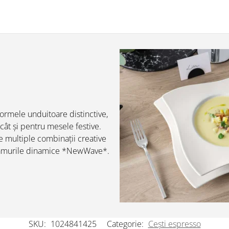
ormele unduitoare distinctive,
 cât și pentru mesele festive.
 multiple combinații creative
acâmurile dinamice *NewWave*.
SKU:
1024841425
Categorie:
Cești espresso