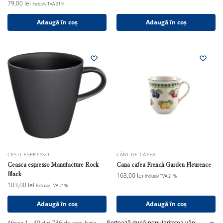
79,00
lei
Inclusiv TVA 21%
Adaugă în coș
Adaugă în coș
CEȘTI ESPRESSO
CĂNI DE CAFEA
Ceasca espresso Manufacture Rock
Cana cafea French Garden Fleurence
Black
163,00
lei
Inclusiv TVA 21%
103,00
lei
Inclusiv TVA 21%
Adaugă în coș
Adaugă în coș
Afișez 1 - 40 din 746 de rezultate