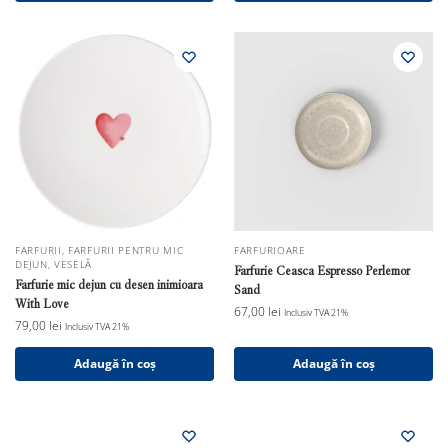
FARFURII
,
FARFURII PENTRU MIC
FARFURIOARE
DEJUN
,
VESELĂ
Farfurie Ceasca Espresso Perlemor
Farfurie mic dejun cu desen inimioara
Sand
With Love
67,00
lei
Inclusiv TVA 21%
79,00
lei
Inclusiv TVA 21%
Adaugă în coș
Adaugă în coș