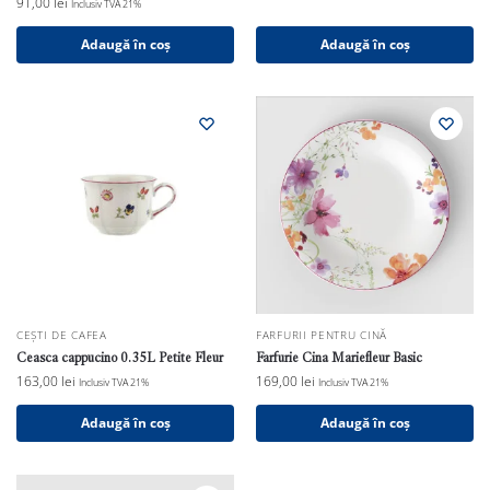
91,00
lei
Inclusiv TVA 21%
Adaugă în coș
Adaugă în coș
CEȘTI DE CAFEA
FARFURII PENTRU CINĂ
Ceasca cappucino 0.35L Petite Fleur
Farfurie Cina Mariefleur Basic
163,00
lei
169,00
lei
Inclusiv TVA 21%
Inclusiv TVA 21%
Adaugă în coș
Adaugă în coș