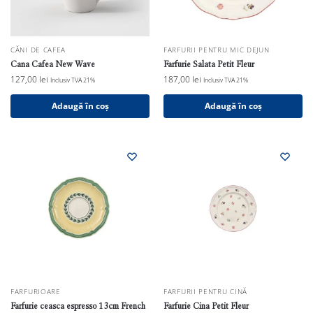
CĂNI DE CAFEA
FARFURII PENTRU MIC DEJUN
Cana Cafea New Wave
Farfurie Salata Petit Fleur
127,00
lei
187,00
lei
Inclusiv TVA 21%
Inclusiv TVA 21%
Adaugă în coș
Adaugă în coș
FARFURIOARE
FARFURII PENTRU CINĂ
Farfurie ceasca espresso 13cm French
Farfurie Cina Petit Fleur