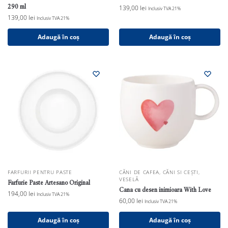
290 ml
139,00
lei
Inclusiv TVA 21%
139,00
lei
Inclusiv TVA 21%
Adaugă în coș
Adaugă în coș
FARFURII PENTRU PASTE
CĂNI DE CAFEA
,
CĂNI SI CEȘTI
,
VESELĂ
Farfurie Paste Artesano Original
Cana cu desen inimioara With Love
194,00
lei
Inclusiv TVA 21%
60,00
lei
Inclusiv TVA 21%
Adaugă în coș
Adaugă în coș