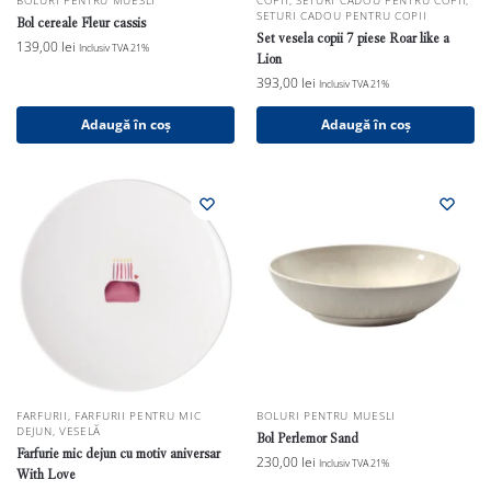
BOLURI PENTRU MUESLI
COPII
,
SETURI CADOU PENTRU COPII
,
SETURI CADOU PENTRU COPII
Bol cereale Fleur cassis
Set vesela copii 7 piese Roar like a
139,00
lei
Inclusiv TVA 21%
Lion
393,00
lei
Inclusiv TVA 21%
Adaugă în coș
Adaugă în coș
FARFURII
,
FARFURII PENTRU MIC
BOLURI PENTRU MUESLI
DEJUN
,
VESELĂ
Bol Perlemor Sand
Farfurie mic dejun cu motiv aniversar
230,00
lei
Inclusiv TVA 21%
With Love