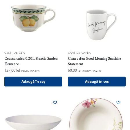
CEȘTI DE CEAI
CĂNI DE CAFEA
Ceasca cafea 0.20L French Garden
Cana cafea Good Morning Sunshine
Fleurence
Statement
127,00
lei
60,00
lei
Inclusiv TVA 21%
Inclusiv TVA 21%
Adaugă în coș
Adaugă în coș