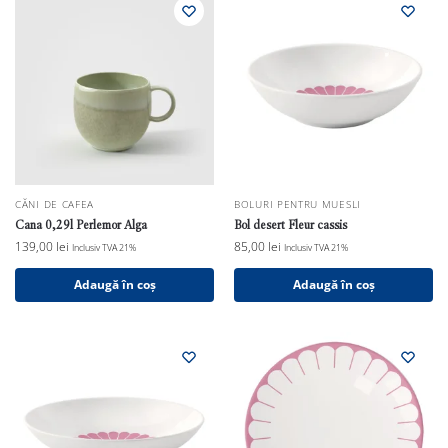
CĂNI DE CAFEA
BOLURI PENTRU MUESLI
Cana 0,29l Perlemor Alga
Bol desert Fleur cassis
139,00
lei
85,00
lei
Inclusiv TVA 21%
Inclusiv TVA 21%
Adaugă în coș
Adaugă în coș