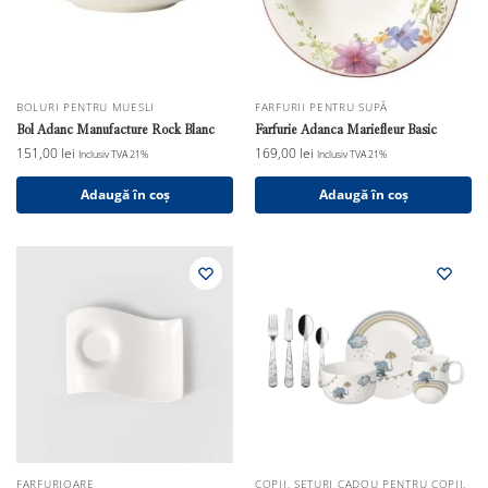
BOLURI PENTRU MUESLI
FARFURII PENTRU SUPĂ
Bol Adanc Manufacture Rock Blanc
Farfurie Adanca Mariefleur Basic
151,00
lei
169,00
lei
Inclusiv TVA 21%
Inclusiv TVA 21%
Adaugă în coș
Adaugă în coș
FARFURIOARE
COPII
,
SETURI CADOU PENTRU COPII
,