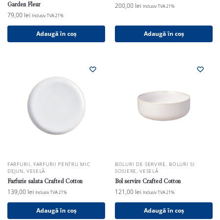
Garden Fleur
200,00
lei
Inclusiv TVA 21%
79,00
lei
Inclusiv TVA 21%
Adaugă în coș
Adaugă în coș
FARFURII
,
FARFURII PENTRU MIC
BOLURI DE SERVIRE
,
BOLURI SI
DEJUN
,
VESELĂ
SOSIERE
,
VESELĂ
Farfurie salata Crafted Cotton
Bol servire Crafted Cotton
139,00
lei
121,00
lei
Inclusiv TVA 21%
Inclusiv TVA 21%
Adaugă în coș
Adaugă în coș