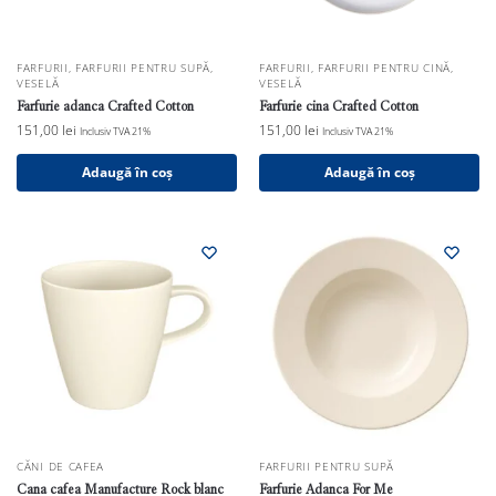
FARFURII
,
FARFURII PENTRU SUPĂ
,
FARFURII
,
FARFURII PENTRU CINĂ
,
VESELĂ
VESELĂ
Farfurie adanca Crafted Cotton
Farfurie cina Crafted Cotton
151,00
lei
151,00
lei
Inclusiv TVA 21%
Inclusiv TVA 21%
Adaugă în coș
Adaugă în coș
CĂNI DE CAFEA
FARFURII PENTRU SUPĂ
Cana cafea Manufacture Rock blanc
Farfurie Adanca For Me