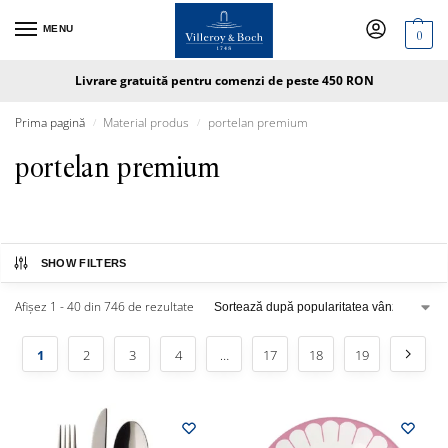
MENU
0
Livrare gratuită pentru comenzi de peste 450 RON
Prima pagină
Material produs
portelan premium
/
/
portelan premium
SHOW FILTERS
Afișez 1 - 40 din 746 de rezultate
1
2
3
4
…
17
18
19