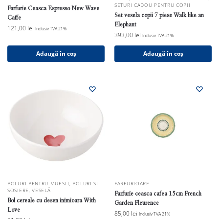
SETURI CADOU PENTRU COPII
Farfurie Ceasca Espresso New Wave
Set vesela copii 7 piese Walk like an
Caffe
Elephant
121,00
lei
Inclusiv TVA 21%
393,00
lei
Inclusiv TVA 21%
Adaugă în coș
Adaugă în coș
BOLURI PENTRU MUESLI
,
BOLURI SI
FARFURIOARE
SOSIERE
,
VESELĂ
Farfurie ceasca cafea 15cm French
Bol cereale cu desen inimioara With
Garden Fleurence
Love
85,00
lei
Inclusiv TVA 21%