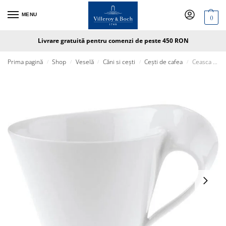
MENU
0
Livrare gratuită pentru comenzi de peste 450 RON
Prima pagină
Shop
Veselă
Căni si cești
Cești de cafea
Ceasca Capuccino 0.40L New Wave Caffe
/
/
/
/
/