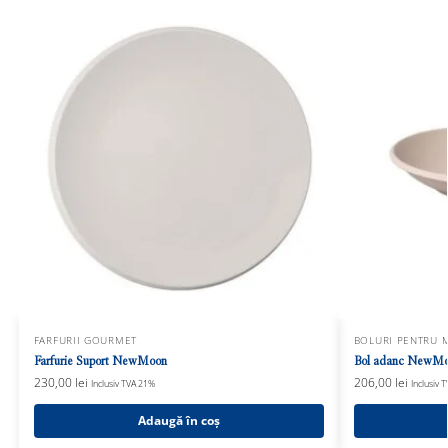
FARFURII GOURMET
BOLURI PENTRU 
Farfurie Suport NewMoon
Bol adanc NewMo
230,00
lei
206,00
lei
Inclusiv TVA 21%
Inclusiv 
Adaugă în coș