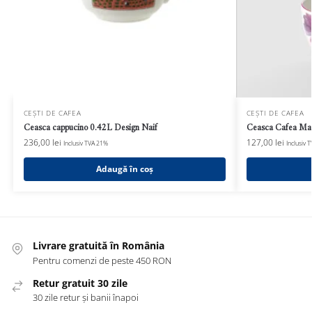
CEȘTI DE CAFEA
CEȘTI DE CAFEA
Ceasca cappucino 0.42L Design Naif
Ceasca Cafea Mari
236,00
lei
127,00
lei
Inclusiv TVA 21%
Inclusiv 
Adaugă în coș
Livrare gratuită în România
Pentru comenzi de peste 450 RON
Retur gratuit 30 zile
30 zile retur și banii înapoi