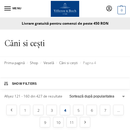
MENU
0
Livrare gratuită pentru comenzi de peste 450 RON
Căni si cești
Prima pagină
Shop
Veselă
Căni si cești
Pagina 4
/
/
/
/
SHOW FILTERS
Afișez 121 - 160 din 427 de rezultate
1
2
3
4
5
6
7
…
9
10
11