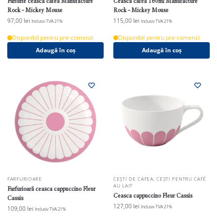
Farfurie ceasca cafea Manufacture
Ceasca cafea 160ml Manufacture
Rock – Mickey Mouse
Rock – Mickey Mouse
97,00
lei
115,00
lei
Inclusiv TVA 21%
Inclusiv TVA 21%
Disponibil pentru pre-comenzi
Disponibil pentru pre-comenzi
Adaugă în coș
Adaugă în coș
FARFURIOARE
CEȘTI DE CAFEA
,
CEȘTI PENTRU CAFÉ
AU LAIT
Farfurioară ceasca cappuccino Fleur
Ceasca cappuccino Fleur Cassis
Cassis
127,00
lei
Inclusiv TVA 21%
109,00
lei
Inclusiv TVA 21%