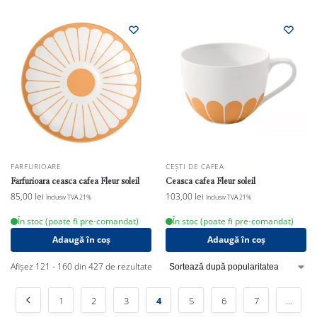
FARFURIOARE
CEȘTI DE CAFEA
Farfurioara ceasca cafea Fleur soleil
Ceasca cafea Fleur soleil
85,00
lei
103,00
lei
Inclusiv TVA 21%
Inclusiv TVA 21%
În stoc (poate fi pre-comandat)
În stoc (poate fi pre-comandat)
Adaugă în coș
Adaugă în coș
Afișez 121 - 160 din 427 de rezultate
1
2
3
4
5
6
7
…