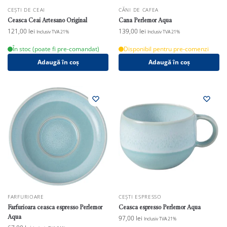
CEȘTI DE CEAI
CĂNI DE CAFEA
Ceasca Ceai Artesano Original
Cana Perlemor Aqua
121,00
lei
139,00
lei
Inclusiv TVA 21%
Inclusiv TVA 21%
În stoc (poate fi pre-comandat)
Disponibil pentru pre-comenzi
Adaugă în coș
Adaugă în coș
FARFURIOARE
CEȘTI ESPRESSO
Farfurioara ceasca espresso Perlemor
Ceasca espresso Perlemor Aqua
Aqua
97,00
lei
Inclusiv TVA 21%