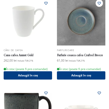
CĂNI DE CAFEA
FARFURIOARE
Cana cafea Anmut Gold
Farfurie ceasca cafea Crafted Breeze
262,00
lei
61,00
lei
Inclusiv TVA 21%
Inclusiv TVA 21%
În stoc (poate fi pre-comandat)
În stoc (poate fi pre-comandat)
Adaugă în coș
Adaugă în coș