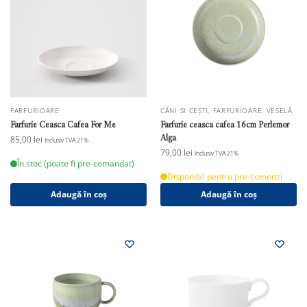
FARFURIOARE
CĂNI SI CEȘTI
,
FARFURIOARE
,
VESELĂ
Farfurie Ceasca Cafea For Me
Farfurie ceasca cafea 16cm Perlemor
Alga
85,00
lei
Inclusiv TVA 21%
79,00
lei
Inclusiv TVA 21%
În stoc (poate fi pre-comandat)
Disponibil pentru pre-comenzi
Adaugă în coș
Adaugă în coș