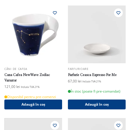
CĂNI DE CAFEA
FARFURIOARE
Cana Cafea NewWave Zodiac
Farfurie Ceasca Espresso For Me
Varsator
67,00
lei
Inclusiv TVA 21%
121,00
lei
Inclusiv TVA 21%
În stoc (poate fi pre-comandat)
Disponibil pentru pre-comenzi
Adaugă în coș
Adaugă în coș