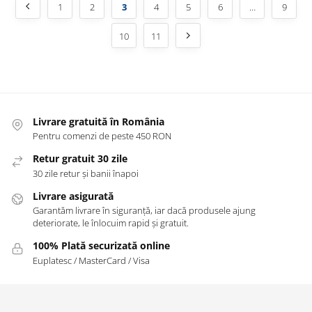
1
2
3
4
5
6
…
9
10
11
Livrare gratuită în România
Pentru comenzi de peste 450 RON
Retur gratuit 30 zile
30 zile retur și banii înapoi
Livrare asigurată
Garantăm livrare în siguranță, iar dacă produsele ajung
deteriorate, le înlocuim rapid și gratuit.
100% Plată securizată online
Euplatesc / MasterCard / Visa