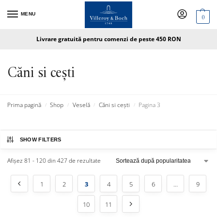
MENU
0
Livrare gratuită pentru comenzi de peste 450 RON
Căni si cești
Prima pagină
Shop
Veselă
Căni si cești
Pagina 3
/
/
/
/
SHOW FILTERS
Afișez 81 - 120 din 427 de rezultate
1
2
3
4
5
6
…
9
10
11