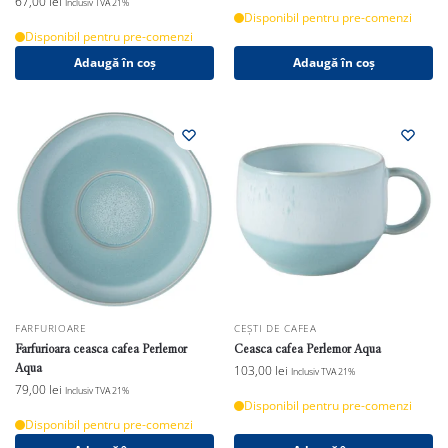
67,00
lei
Inclusiv TVA 21%
Disponibil pentru pre-comenzi
Disponibil pentru pre-comenzi
Adaugă în coș
Adaugă în coș
FARFURIOARE
CEȘTI DE CAFEA
Farfurioara ceasca cafea Perlemor
Ceasca cafea Perlemor Aqua
Aqua
103,00
lei
Inclusiv TVA 21%
79,00
lei
Inclusiv TVA 21%
Disponibil pentru pre-comenzi
Disponibil pentru pre-comenzi