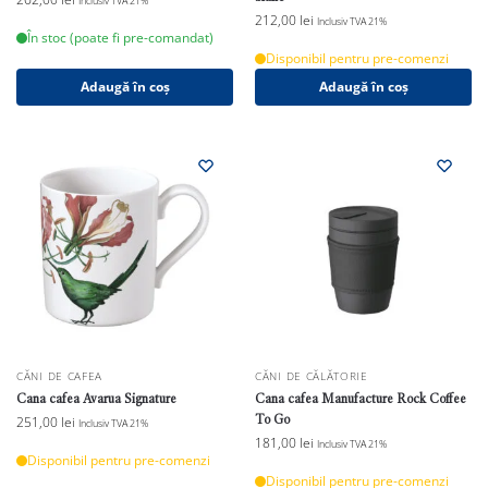
Inclusiv TVA 21%
212,00
lei
Inclusiv TVA 21%
În stoc (poate fi pre-comandat)
Disponibil pentru pre-comenzi
Adaugă în coș
Adaugă în coș
CĂNI DE CAFEA
CĂNI DE CĂLĂTORIE
Cana cafea Avarua Signature
Cana cafea Manufacture Rock Coffee
To Go
251,00
lei
Inclusiv TVA 21%
181,00
lei
Inclusiv TVA 21%
Disponibil pentru pre-comenzi
Disponibil pentru pre-comenzi