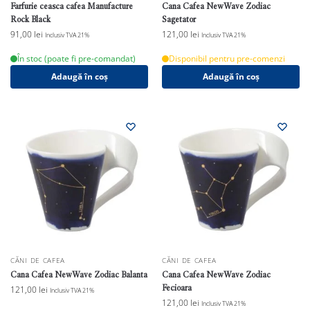
Farfurie ceasca cafea Manufacture
Cana Cafea NewWave Zodiac
Rock Black
Sagetator
91,00
lei
121,00
lei
Inclusiv TVA 21%
Inclusiv TVA 21%
În stoc (poate fi pre-comandat)
Disponibil pentru pre-comenzi
Adaugă în coș
Adaugă în coș
CĂNI DE CAFEA
CĂNI DE CAFEA
Cana Cafea NewWave Zodiac Balanta
Cana Cafea NewWave Zodiac
Fecioara
121,00
lei
Inclusiv TVA 21%
121,00
lei
Inclusiv TVA 21%