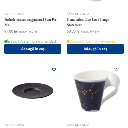
FARFURIOARE
CĂNI DE CAFEA
Farfurie ceasca cappucino 18cm For
Cana cafea Live Love Laugh
Me
Statement
91,00
lei
60,00
lei
Inclusiv TVA 21%
Inclusiv TVA 21%
În stoc (poate fi pre-comandat)
Disponibil pentru pre-comenzi
Adaugă în coș
Adaugă în coș
FARFURIOARE
CĂNI DE CAFEA