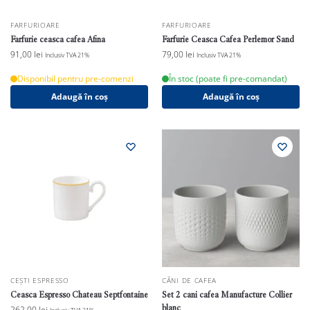
FARFURIOARE
FARFURIOARE
Farfurie ceasca cafea Afina
Farfurie Ceasca Cafea Perlemor Sand
91,00
lei
79,00
lei
Inclusiv TVA 21%
Inclusiv TVA 21%
Disponibil pentru pre-comenzi
În stoc (poate fi pre-comandat)
Adaugă în coș
Adaugă în coș
CEȘTI ESPRESSO
CĂNI DE CAFEA
Ceasca Espresso Chateau Septfontaine
Set 2 cani cafea Manufacture Collier
blanc
262,00
lei